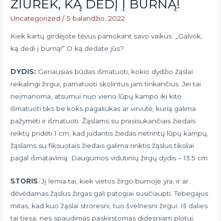
ŽIŪRĖK, KĄ DEDĮ Į BURNĄ!
Uncategorized
/
5 balandžio, 2022
Kiek kartų girdėjote tėvus pamokant savo vaikus: „Galvok,
ką dedi į burną!“ O ką dedate jūs?
DYDIS:
Geriausias būdas išmatuoti, kokio dydžio žąslai
reikalingi žirgui, pamatuoti skolintus jam tinkančius. Jei tai
neįmanoma, atsumui nuo vieno lūpų kampo iki kito
išmatuoti tiks be koks pagaliukas ar virvutė, kurią galima
pažymėti ir išmatuoti. Žąslams su prasisukančiais žiedais
reiktų pridėti 1 cm, kad judantis žiedas netrintų lūpų kampų,
žąslams su fiksuotais žiedais galima rinktis žąslus tiksliai
pagal išmatavimą. Daugumos vidutinių žirgų dydis – 13.5 cm.
STORIS
: Jį lemia tai, kiek vietos žirgo burnoje yra, ir ar
dėvėdamas žąslus žirgas gali patogiai susičiaupti. Tebegajus
mitas, kad kuo žąslai stroresni, tuo švelnesni žirgui. Iš dalies
tai tiesa, nes spaudimas paskirstomas didesniam plotui.