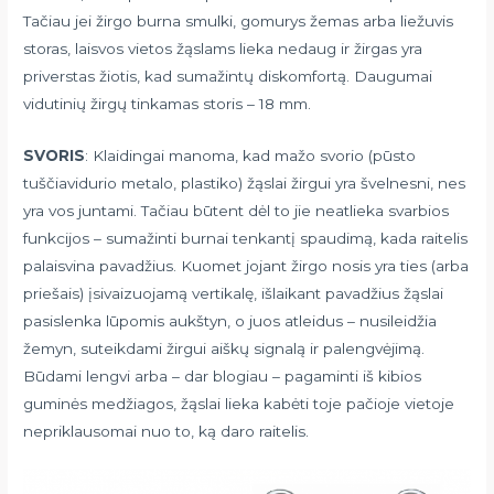
Tačiau jei žirgo burna smulki, gomurys žemas arba liežuvis
storas, laisvos vietos žąslams lieka nedaug ir žirgas yra
priverstas žiotis, kad sumažintų diskomfortą. Daugumai
vidutinių žirgų tinkamas storis – 18 mm.
SVORIS
: Klaidingai manoma, kad mažo svorio (pūsto
tuščiavidurio metalo, plastiko) žąslai žirgui yra švelnesni, nes
yra vos juntami. Tačiau būtent dėl to jie neatlieka svarbios
funkcijos – sumažinti burnai tenkantį spaudimą, kada raitelis
palaisvina pavadžius. Kuomet jojant žirgo nosis yra ties (arba
priešais) įsivaizuojamą vertikalę, išlaikant pavadžius žąslai
pasislenka lūpomis aukštyn, o juos atleidus – nusileidžia
žemyn, suteikdami žirgui aiškų signalą ir palengvėjimą.
Būdami lengvi arba – dar blogiau – pagaminti iš kibios
guminės medžiagos, žąslai lieka kabėti toje pačioje vietoje
nepriklausomai nuo to, ką daro raitelis.