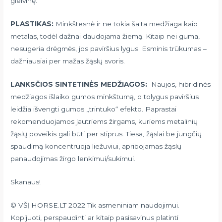
gleivinę.
PLASTIKAS:
Minkštesnė ir ne tokia šalta medžiaga kaip
metalas, todėl dažnai daudojama žiemą. Kitaip nei guma,
nesugeria drėgmės, jos paviršius lygus. Esminis trūkumas –
dažniausiai per mažas žąslų svoris.
LANKSČIOS SINTETINĖS MEDŽIAGOS:
Naujos, hibridinės
medžiagos išlaiko gumos minkštumą, o tolygus paviršius
leidžia išvengti gumos „trintuko“ efekto. Paprastai
rekomenduojamos jautriems žirgams, kuriems metalinių
žąslų poveikis gali būti per stiprus. Tiesa, žąslai be jungčių
spaudimą koncentruoja liežuviui, apribojamas žąslų
panaudojimas žirgo lenkimui/sukimui.
Skanaus!
© VŠĮ HORSE.LT 2022 Tik asmeniniam naudojimui.
Kopijuoti, perspaudinti ar kitaip pasisavinus platinti