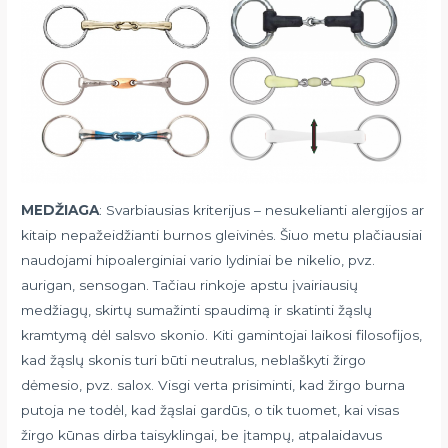
MEDŽIAGA
: Svarbiausias kriterijus – nesukelianti alergijos ar
kitaip nepažeidžianti burnos gleivinės. Šiuo metu plačiausiai
naudojami hipoalerginiai vario lydiniai be nikelio, pvz.
aurigan, sensogan. Tačiau rinkoje apstu įvairiausių
medžiagų, skirtų sumažinti spaudimą ir skatinti žąslų
kramtymą dėl salsvo skonio. Kiti gamintojai laikosi filosofijos,
kad žąslų skonis turi būti neutralus, neblaškyti žirgo
dėmesio, pvz. salox. Visgi verta prisiminti, kad žirgo burna
putoja ne todėl, kad žąslai gardūs, o tik tuomet, kai visas
žirgo kūnas dirba taisyklingai, be įtampų, atpalaidavus