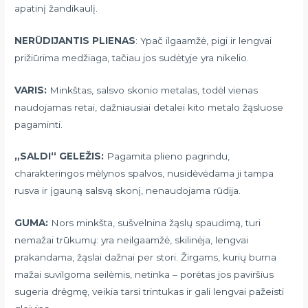
apatinį žandikaulį.
NERŪDIJANTIS PLIENAS
: Ypač ilgaamžė, pigi ir lengvai
prižiūrima medžiaga, tačiau jos sudėtyje yra nikelio.
VARIS:
Minkštas, salsvo skonio metalas, todėl vienas
naudojamas retai, dažniausiai detalei kito metalo žąsluose
pagaminti.
„SALDI“ GELEŽIS:
Pagamita plieno pagrindu,
charakteringos mėlynos spalvos, nusidėvėdama ji tampa
rusva ir įgauną salsvą skonį, nenaudojama rūdija.
GUMA:
Nors minkšta, sušvelnina žąslų spaudimą, turi
nemažai trūkumų: yra neilgaamžė, skilinėja, lengvai
prakandama, žąslai dažnai per stori. Žirgams, kurių burna
mažai suvilgoma seilėmis, netinka – porėtas jos paviršius
sugeria drėgmę, veikia tarsi trintukas ir gali lengvai pažeisti